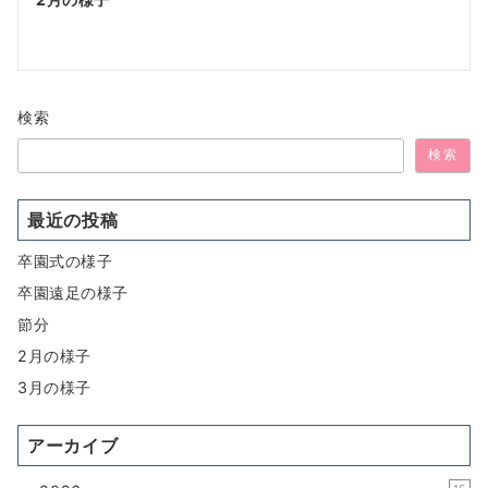
ゲ
ー
シ
ョ
検索
ン
検索
最近の投稿
卒園式の様子
卒園遠足の様子
節分
2月の様子
3月の様子
アーカイブ