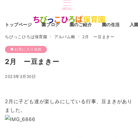
MENU
トップページ
園ブログ
園のご紹介
園の生活
入
ちびっこひろば保育園
アルバム帳
2月 ー豆まきー
お気に入り追加
2月 ー豆まきー
2023年3月30日
2月に子ども達が楽しみにしている行事、豆まきがあり
ました。