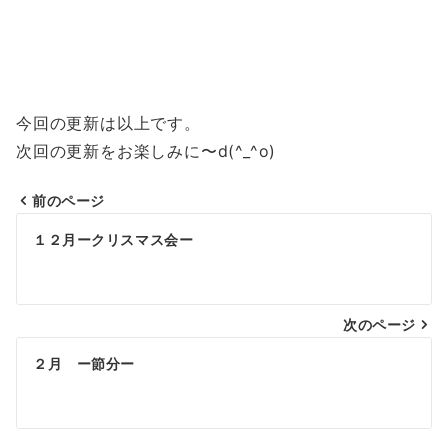
今回の更新は以上です。
次回の更新をお楽しみに〜d(^_^o)
前のページ
投
１２月ークリスマス会ー
稿
ナ
次のページ
ビ
ゲ
２月 ー節分ー
ー
シ