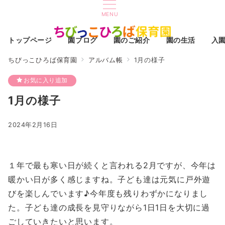
MENU
トップページ
園ブログ
園のご紹介
園の生活
入
ちびっこひろば保育園
アルバム帳
1月の様子
お気に入り追加
1月の様子
2024年2月16日
１年で最も寒い日が続くと言われる2月ですが、今年は
暖かい日が多く感じますね。子ども達は元気に戸外遊
びを楽しんでいます♪今年度も残りわずかになりまし
た。子ども達の成長を見守りながら1日1日を大切に過
ごしていきたいと思います。