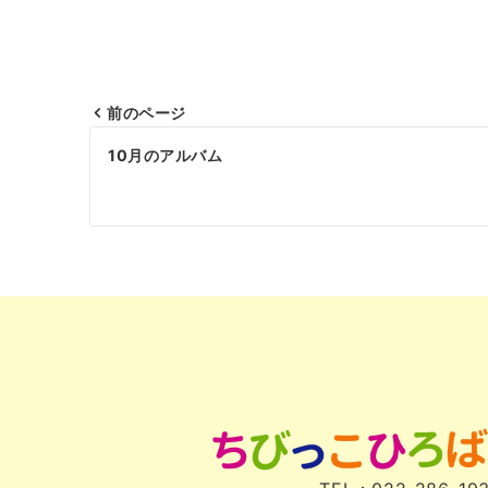
前のページ
投
10月のアルバム
稿
ナ
ビ
ゲ
ー
シ
ョ
ン