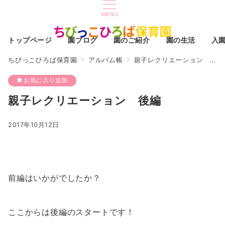
MENU
トップページ
園ブログ
園のご紹介
園の生活
入
ちびっこひろば保育園
アルバム帳
親子レクリエーション 後編
お気に入り追加
親子レクリエーション 後編
2017年10月12日
前編はいかがでしたか？
ここからは後編のスタートです！