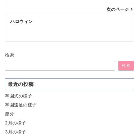
ナ
次のページ
ビ
ゲ
ハロウィン
ー
シ
ョ
検索
ン
検索
最近の投稿
卒園式の様子
卒園遠足の様子
節分
2月の様子
3月の様子