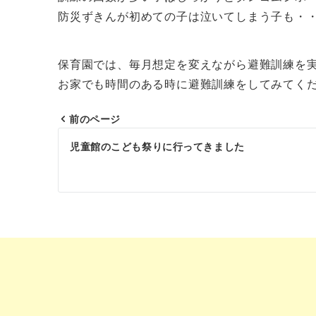
防災ずきんが初めての子は泣いてしまう子も・
保育園では、毎月想定を変えながら避難訓練を
お家でも時間のある時に避難訓練をしてみてく
前のページ
投
児童館のこども祭りに行ってきました
稿
ナ
ビ
ゲ
ー
シ
ョ